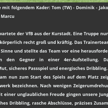
 mit folgendem Kader: Tom (TW) - Dominik - Jakob 
 - Marcu
artete der VfB aus der Kurstadt. Eine Truppe nu
körperlich recht groß und kräftig. Das Trainertea
 Sinne und stellte das Team vor eine herausford
en den Gegner in einer 4er-Aufstellung. Da
Mut, sicheres Passspiel und energisches Dribbling
am nun zum Start des Spiels auf dem Platz ze
rwerk bezeichnen. Nach wenigen Zeigerumdrehu
Mit einer unglaublichen Freude gingen unsere Jun
hes Dribbling, rasche Abschlüsse, präzises Zus