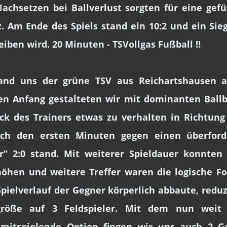
achsetzen bei Ballverlust sorgten für eine gef
. Am Ende des Spiels stand ein 10:2 und ein Sieg
iben wird. 20 Minuten - TSVollgas Fußball !!
tand uns der grüne TSV aus Reichartshausen 
en Anfang gestalteten wir mit dominanten Ballbe
k des Trainers etwas zu verhalten in Richtung 
ach den ersten Minuten gegen einen überford
r“ 2:0 stand. Mit weiterer Spieldauer konnten 
rhöhen und weitere Treffer waren die logische F
pielverlauf der Gegner körperlich abbaute, reduz
größe auf 3 Feldspieler. Mit dem nun weit 
 mitspielende Option fingen wir uns auch 2 G