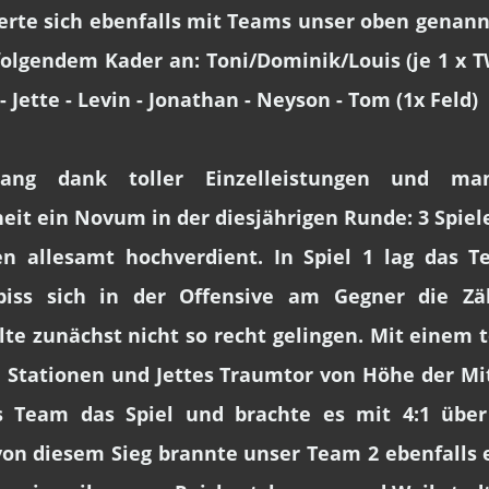
ierte sich ebenfalls mit Teams unser oben genan
folgendem Kader an: Toni/Dominik/Louis (je 1 x TW
- Jette - Levin - Jonathan - Neyson - Tom (1x Feld)
ng dank toller Einzelleistungen und mann
it ein Novum in der diesjährigen Runde: 3 Spiele 
n allesamt hochverdient. In Spiel 1 lag das T
biss sich in der Offensive am Gegner die Zä
lte zunächst nicht so recht gelingen. Mit einem t
 Stationen und Jettes Traumtor von Höhe der Mit
as Team das Spiel und brachte es mit 4:1 über d
von diesem Sieg brannte unser Team 2 ebenfalls