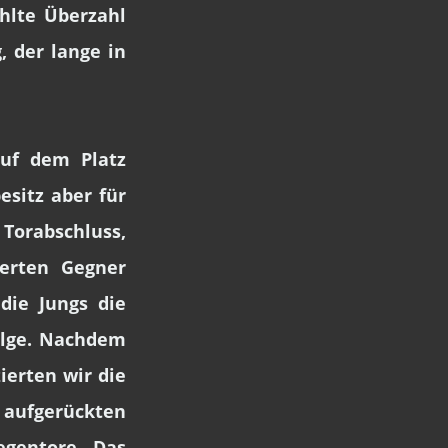
ühlte Überzahl
, der lange in
auf dem Platz
sitz aber für
Torabschluss,
erten Gegner
die Jungs die
olge. Nachdem
ierten wir die
aufgerückten
egentore. Das