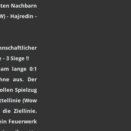
nten Nachbarn
) - Hajredin -
schaftlicher
- 3 Siege !!
eam lange 0:1
hne aus. Der
ollen Spielzug
tellinie (Wow
ie Ziellinie.
 ein Feuerwerk