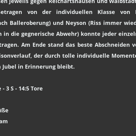
en jeweils gegen Reichartshausen und Waibstadt
Getragen von der individuellen Klasse von L
ach Balleroberung) und Neyson (Riss immer wied
in die gegnerische Abwehr) konnte jeder einzel
itragen. Am Ende stand das beste Abschneiden 
isonverlauf, der durch tolle individuelle Momente 
ubel in Erinnerung bleibt.
 - 3 S - 14:5 Tore
rüße
eam