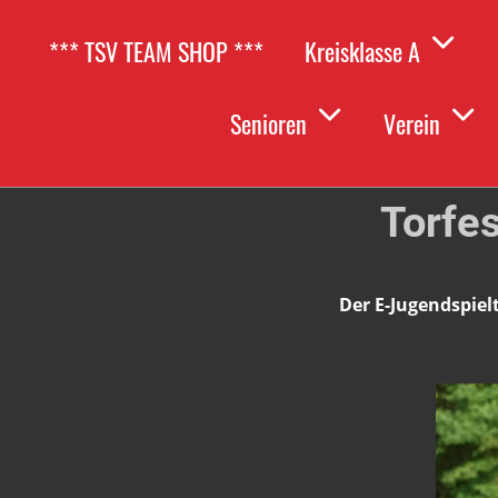
*** TSV TEAM SHOP ***
Kreisklasse A
Senioren
Verein
09.05.2026
, Dino Rudolf
Torfe
Der E-Jugendspiel