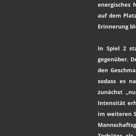
energisches N
auf dem Platz
Erinnerung ble
In Spiel 2 s
gegenüber. D
den Geschmac
sodass es n
zunächst „nu
Intensität e
im weiteren S
Mannschafts
Torhüter als