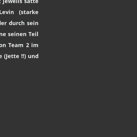
 jeweils satte
evin (starke
er durch sein
ne seinen Teil
von Team 2 im
(Jette !!) und