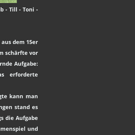
- Till - Toni -
r aus dem 15er
m schärfte vor
ernde Aufgabe:
s erforderte
.
igte kann man
ngen stand es
gs die Aufgabe
ammenspiel und