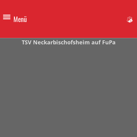
Menü
TSV Neckarbischofsheim auf FuPa