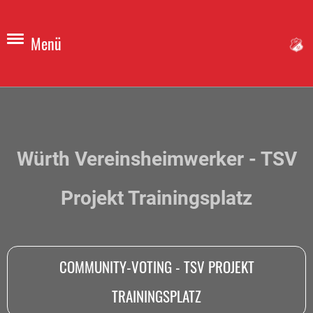
Menü
Würth Vereinsheimwerker - TSV
Projekt Trainingsplatz
COMMUNITY-VOTING - TSV PROJEKT
TRAININGSPLATZ